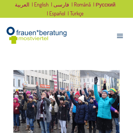
العربية
| English
| فارسی
| Română
| Русский
| Español
| Türkçe