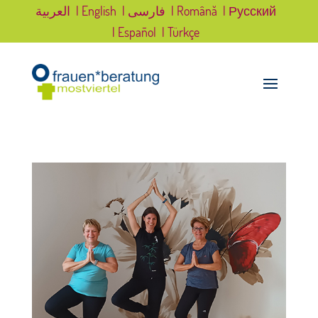
العربية
| English
| فارسی
| Română
| Русский
| Español
| Türkçe