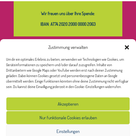
Wir freuen uns über Ihre Spende:
IBAN: AT74 2020 2000 0000 2063
Zustimmung verwalten
Was bedeutet das Sternchen bei
Um dir ein optimales Erlebnis zu bieten, verwenden wir Technologien wie Cookies, um
Frauen*?
Geräteinformationen zu speichern und/oder darauf zuzugreifen. Inhalte von
Drittanbietern wie Google Maps oder YouTube werden erst nach deiner Zustimmung
Unsere frauenspezifischen Angebote richten sich an alle, die
geladen. Dabei können Cookies gesetzt und personenbezogene Daten an Google
sich selbst als Frau* verstehen oder als Frau* sozialisiert
übermittelt werden. Einige Funktionen könnten ohne deine Zustimmung nicht verfügbar
wurden. Das Sternchen bei Frauen
*
soll die Vielfalt der
sein. Du kannst deine Einwilligung jederzeit in den Cookie-Einstellungen widerrufen.
möglichen Bedeutungen und Identitäten von Frauen* sichtbar
machen.
Akzeptieren
Nur funktionale Cookies erlauben
Einstellungen