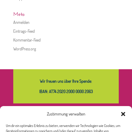
Meta
Anmelden
Eintrags-Feed
Kommentar-Feed
WordPress.org
Wir freuen uns über Ihre Spende:
IBAN: AT74 2020 2000 0000 2063
Zustimmung verwalten
Was bedeutet das Sternchen bei
Um dir ein optimales Erlebnis zu bieten, verwenden wir Technologien wie Cookies, um
Frauen*?
Geräteinformationen zu speichern und/oder darauf zuzugreifen. Inhalte von