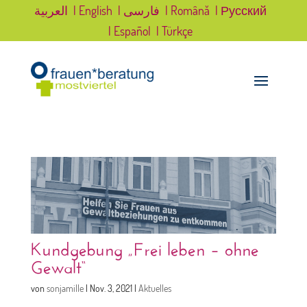
العربية
| English
| فارسی
| Română
| Русский
| Español
| Türkçe
Kundgebung „Frei leben – ohne
Gewalt“
von
sonjamille
|
Nov. 3, 2021
|
Aktuelles