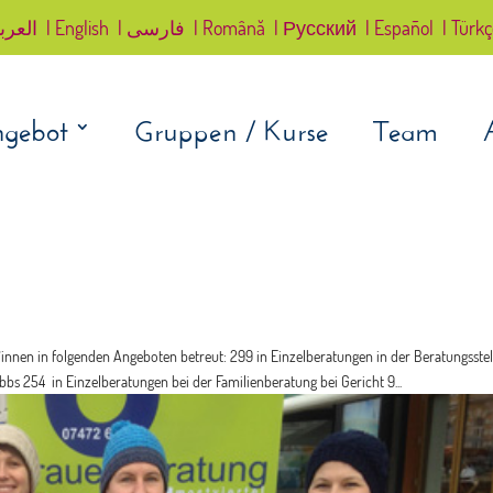
العرب
| English
| فارسی
| Română
| Русский
| Español
| Türk
gebot
Gruppen / Kurse
Team
*innen in folgenden Angeboten betreut: 299 in Einzelberatungen in der Beratungsstel
bs 254 in Einzelberatungen bei der Familienberatung bei Gericht 9...