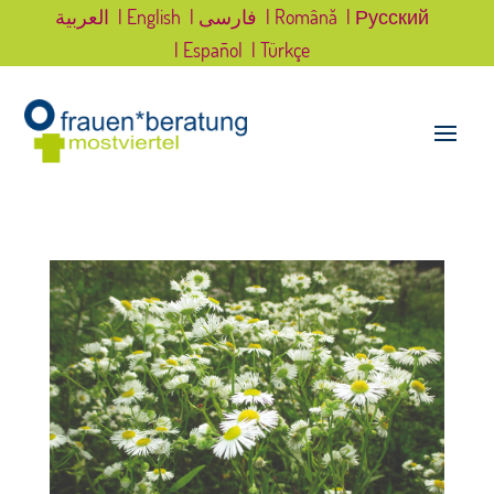
العربية
| English
| فارسی
| Română
| Русский
| Español
| Türkçe