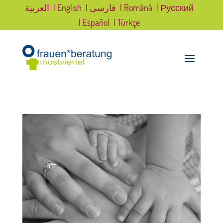
العربية
| English
| فارسی
| Română
| Русский
| Español
| Türkçe