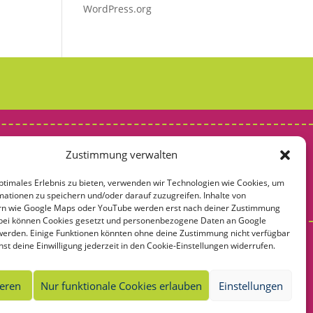
WordPress.org
uen*?
Zustimmung verwalten
ptimales Erlebnis zu bieten, verwenden wir Technologien wie Cookies, um
ie Vielfalt der möglichen Bedeutungen und Identitäten von Frauen* sichtbar
ationen zu speichern und/oder darauf zuzugreifen. Inhalte von
ern wie Google Maps oder YouTube werden erst nach deiner Zustimmung
bei können Cookies gesetzt und personenbezogene Daten an Google
 werden. Einige Funktionen könnten ohne deine Zustimmung nicht verfügbar
nst deine Einwilligung jederzeit in den Cookie-Einstellungen widerrufen.
eren
Nur funktionale Cookies erlauben
Einstellungen
Website by
SAMBU media