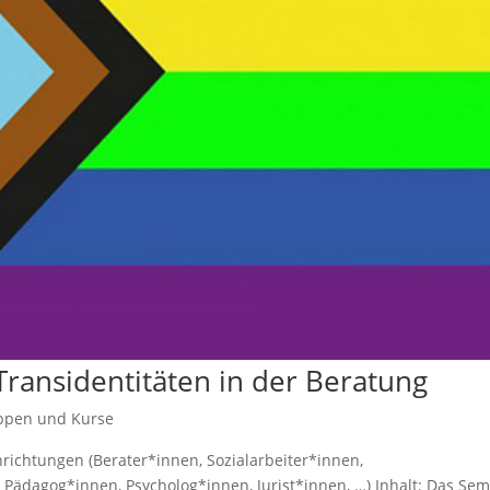
Transidentitäten in der Beratung
ppen und Kurse
nrichtungen (Berater*innen, Sozialarbeiter*innen,
Pädagog*innen, Psycholog*innen, Jurist*innen, …) Inhalt: Das Sem