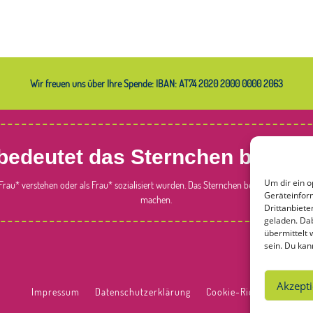
Wir freuen uns über Ihre Spende: IBAN: AT74 2020 2000 0000 2063
bedeutet das Sternchen bei Fra
Um dir ein o
s Frau* verstehen oder als Frau* sozialisiert wurden. Das Sternchen bei Frauen
*
soll d
Geräteinform
machen.
Drittanbiet
geladen. Da
übermittelt
sein. Du kan
Akzepti
Impressum
Datenschutzerklärung
Cookie-Richtlinie