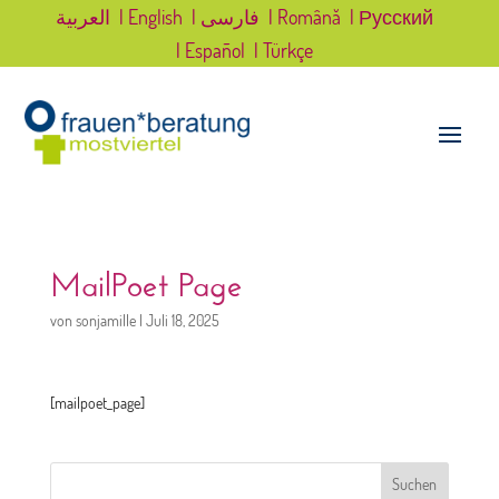
العربية
| English
| فارسی
| Română
| Русский
| Español
| Türkçe
MailPoet Page
von
sonjamille
|
Juli 18, 2025
[mailpoet_page]
Suchen