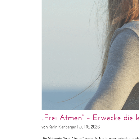
„Frei Atmen“ – Erwecke die le
von
Karin Kienberger
|
Juli 16, 2026
Die Methode “Frei Atmen” nach Dr. Neuburger bringt die le