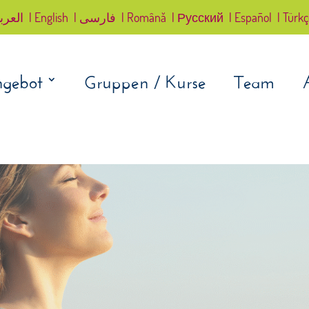
العرب
| English
| فارسی
| Română
| Русский
| Español
| Türk
gebot
Gruppen / Kurse
Team