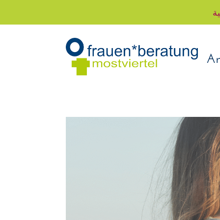
ية
An