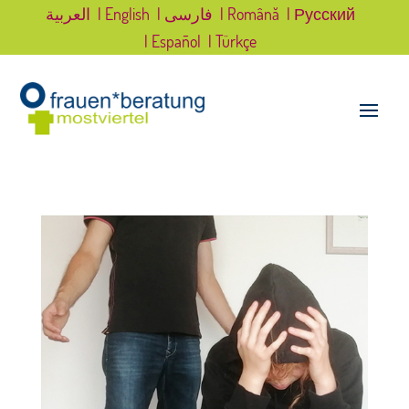
العربية
| English
| فارسی
| Română
| Русский
| Español
| Türkçe