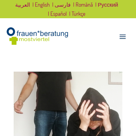
العربية
| English
| فارسی
| Română
| Русский
| Español
| Türkçe