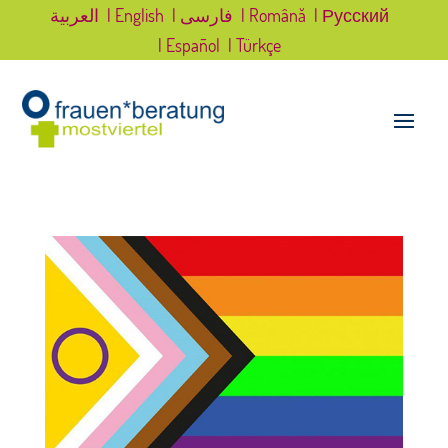
العربية
| English
| فارسی
| Română
| Русский
| Español
| Türkçe