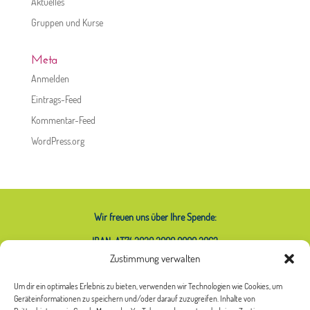
Aktuelles
Gruppen und Kurse
Meta
Anmelden
Eintrags-Feed
Kommentar-Feed
WordPress.org
Wir freuen uns über Ihre Spende:
IBAN: AT74 2020 2000 0000 2063
Zustimmung verwalten
Um dir ein optimales Erlebnis zu bieten, verwenden wir Technologien wie Cookies, um
Geräteinformationen zu speichern und/oder darauf zuzugreifen. Inhalte von